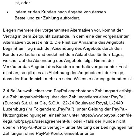
ist, oder
indem er den Kunden nach Abgabe von dessen
Bestellung zur Zahlung auffordert.
Liegen mehrere der vorgenannten Alternativen vor, kommt der
Vertrag in dem Zeitpunkt zustande, in dem eine der vorgenannten
Alternativen zuerst eintritt. Die Frist zur Annahme des Angebots
beginnt am Tag nach der Absendung des Angebots durch den
Kunden zu laufen und endet mit dem Ablauf des fünften Tages,
welcher auf die Absendung des Angebots folgt. Nimmt der
Verkäufer das Angebot des Kunden innerhalb vorgenannter Frist
nicht an, so gilt dies als Ablehnung des Angebots mit der Folge,
dass der Kunde nicht mehr an seine Willenserklärung gebunden ist.
2.4
Bei Auswahl einer von PayPal angebotenen Zahlungsart erfolgt
die Zahlungsabwicklung über den Zahlungsdienstleister PayPal
(Europe) S.à r.l. et Cie, S.C.A., 22-24 Boulevard Royal, L-2449
Luxemburg (im Folgenden: „PayPal“), unter Geltung der PayPal-
Nutzungsbedingungen, einsehbar unter
https://www.paypal.com
/de
/legalhub
/paypal
/useragreement-full
oder - falls der Kunde nicht
über ein PayPal-Konto verfügt – unter Geltung der Bedingungen für
Zahlungen ohne PayPal-Konto, einsehbar unter