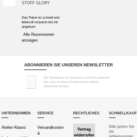
STOFF GLORY
Das Paket ist schnell und
liebevoll verpackt bei mir
angekom
Alle Rezensionen
anzeigen
ABONNIEREN SIE UNSEREN NEWSLETTER
Der Newsletter ist kostenlos und kann jederzeit
hier oder in Ihrem Kundenkonto wieder
abbestellt werden.
UNTERNEHMEN
SERVICE
RECHTLICHES
SCHNELLKAUF
Bitte geben Sie
Atelier Abassi
Versandkosten
Vertrag
die
&
widerrufen
Artikelnummer