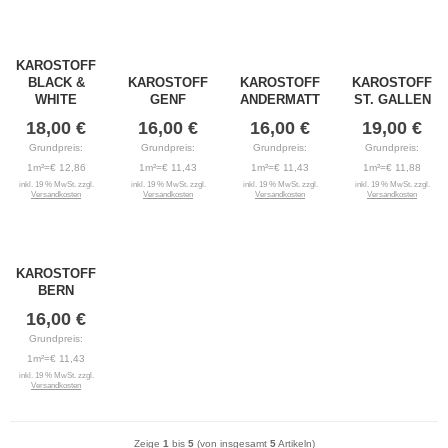
KAROSTOFF
BLACK &
KAROSTOFF
KAROSTOFF
KAROSTOFF
WHITE
GENF
ANDERMATT
ST. GALLEN
18,00 €
16,00 €
16,00 €
19,00 €
Grundpreis:
Grundpreis:
Grundpreis:
Grundpreis:
1m²=€ 12,86
1m²=€ 11,43
1m²=€ 11,43
1m²=€ 11,88
inkl. 19 % MwSt. zzgl.
inkl. 19 % MwSt. zzgl.
inkl. 19 % MwSt. zzgl.
inkl. 19 % MwSt. zzgl.
Versandkosten
Versandkosten
Versandkosten
Versandkosten
KAROSTOFF
BERN
16,00 €
Grundpreis:
1m²=€ 11,43
inkl. 19 % MwSt. zzgl.
Versandkosten
Zeige
1
bis
5
(von insgesamt
5
Artikeln)