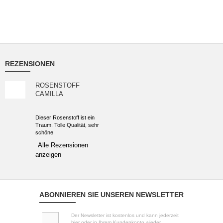
REZENSIONEN
ROSENSTOFF
CAMILLA
Dieser Rosenstoff ist ein
Traum. Tolle Qualität, sehr
schöne
Alle Rezensionen
anzeigen
ABONNIEREN SIE UNSEREN NEWSLETTER
Der Newsletter ist kostenlos und kann jederzeit
hier oder in Ihrem Kundenkonto wieder