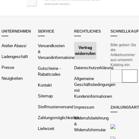
abbestellt werden.
UNTERNEHMEN
SERVICE
RECHTLICHES
SCHNELLKAUF
Bitte geben Sie
Atelier Abassi
Versandkosten
Vertrag
die
&
widerrufen
Artikelnummer
Ladengeschäft
Versandinformationen
aus unserem
Katalog ein.
Presse
Datenschutzerklärung
Gutscheine -
Rabattcodes
Neuigkeiten
Allgemeine
Geschäftsbedingungen
Kontakt
mit
Sitemap
Kundeninformationen
Stoffmusterversand
Impressum
ZAHLUNGSAR
Zahlungsmöglichkeiten
Widerrufsbelehrung
&
Lieferzeit
Widerrufsformular