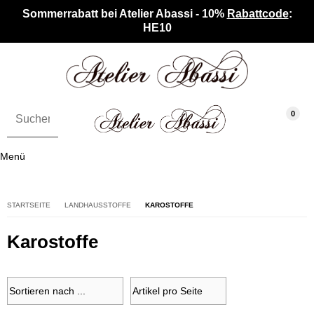
Sommerrabatt bei Atelier Abassi - 10%
Rabattcode
:
HE10
0
Menü
STARTSEITE
LANDHAUSSTOFFE
KAROSTOFFE
Karostoffe