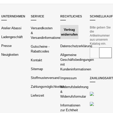
UNTERNEHMEN
SERVICE
RECHTLICHES
SCHNELLKAUF
Bitte geben Sie
Atelier Abassi
Versandkosten
Vertrag
die
&
widerrufen
Artikelnummer
Ladengeschäft
Versandinformationen
aus unserem
Katalog ein.
Presse
Datenschutzerklärung
Gutscheine -
Rabattcodes
Neuigkeiten
Allgemeine
Geschäftsbedingungen
Kontakt
mit
Sitemap
Kundeninformationen
Stoffmusterversand
Impressum
ZAHLUNGSAR
Zahlungsmöglichkeiten
Widerrufsbelehrung
&
Lieferzeit
Widerrufsformular
Informationen
zur Echtheit