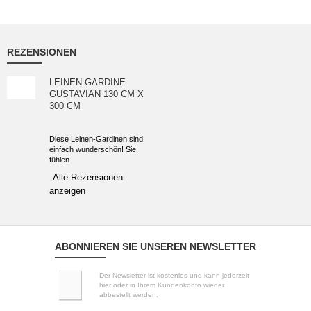
REZENSIONEN
LEINEN-GARDINE
GUSTAVIAN 130 CM X
300 CM
Diese Leinen-Gardinen sind
einfach wunderschön! Sie
fühlen
Alle Rezensionen
anzeigen
ABONNIEREN SIE UNSEREN NEWSLETTER
Der Newsletter ist kostenlos und kann jederzeit
hier oder in Ihrem Kundenkonto wieder
abbestellt werden.