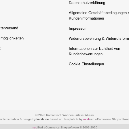
Datenschutzerklärung
Allgemeine Geschäftsbedingungen 
Kundeninformationen
terversand
Impressum
möglichkeiten
Widerrufsbelehrung & Widerrufsform
t
Informationen zur Echtheit von
Kundenbewertungen
Cookie Einstellungen
© 2026 Romantisch Wohnen - Atelier Abassi
implementation & design by
karsta.de
based on Template © by
mod
ified eCommerce Shopsoftwar
mod
ified eCommerce Shopsoftware © 2009-2026