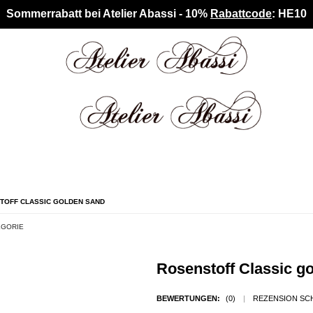
Sommerrabatt bei Atelier Abassi - 10%
Rabattcode
: HE10
TOFF CLASSIC GOLDEN SAND
EGORIE
Rosenstoff Classic g
BEWERTUNGEN:
(0)
|
REZENSION SC