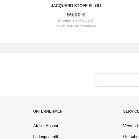
JACQUARD STOFF FILOU
59,00 €
Grundpreis: 1m²=€ 21,07
inkl. 19 % MwSt. zzgl.
Versandkosten
UNTERNEHMEN
SERVIC
Atelier Abassi
Versandk
Ladengeschäft
Gutschei