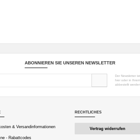
ABONNIEREN SIE UNSEREN NEWSLETTER
Der Newsletter is
hier oder in Ihr
abbestellt werde
E
RECHTLICHES
osten & Versandinformationen
Vertrag widerrufen
ne - Rabattcodes