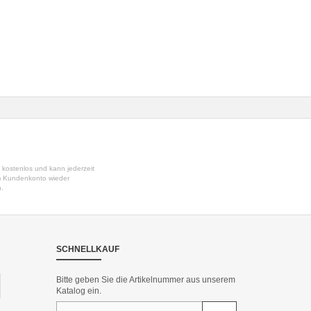
t kostenlos und kann jederzeit
em Kundenkonto wieder
n.
SCHNELLKAUF
Bitte geben Sie die Artikelnummer aus unserem
Katalog ein.