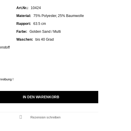
Art.Nr.:
10424
Material:
75% Polyester, 25% Baumwolle
Rapport:
63.5 cm
Farbe:
Golden Sand / Multi
Waschen:
bis 40 Grad
nstoff
hreibung !
IN DEN WARENKORB
Rezension schreiben