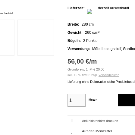
Lieferzeit:
derzeit ausverkauft
rschaubild
Breite:
280 cm
Gewicht:
260 g/m²
Bügeln:
2 Punkte
Verwendung:
Möbelbezugsstoff, Gardine
56,00 €/m
Grundpreis: 1m²=€ 20,00
inkl. 19 % MwSt. zzgl.
Versandkosten
Lieferung ohne Dekoration siehe Produktbesc
Meter
Artikeldatenblatt drucken