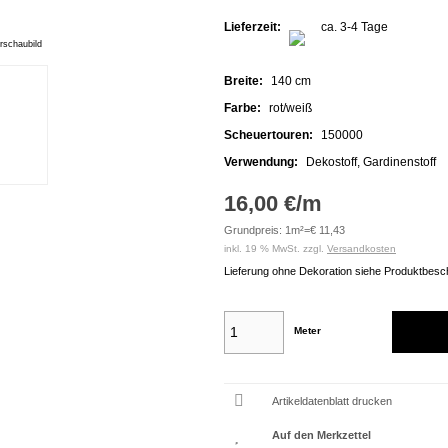
Lieferzeit:
ca. 3-4 Tage
rschaubild
Breite:
140 cm
Farbe:
rot/weiß
Scheuertouren:
150000
Verwendung:
Dekostoff, Gardinenstoff
16,00 €/m
Grundpreis: 1m²=€ 11,43
inkl. 19 % MwSt. zzgl.
Versandkosten
Lieferung ohne Dekoration siehe Produktbesc
Meter
Artikeldatenblatt drucken