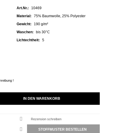
Art.Nr.:
10469
Material:
75% Baumwolle, 25% Polyester
Gewicht:
190 g/m²
Waschen:
bis 30°C
Lichtechtheit:
5
hreibung !
IN DEN WARENKORB
Rezension schreiben
STOFFMUSTER BESTELLEN