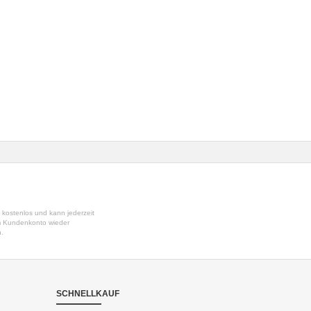
t kostenlos und kann jederzeit
em Kundenkonto wieder
n.
SCHNELLKAUF