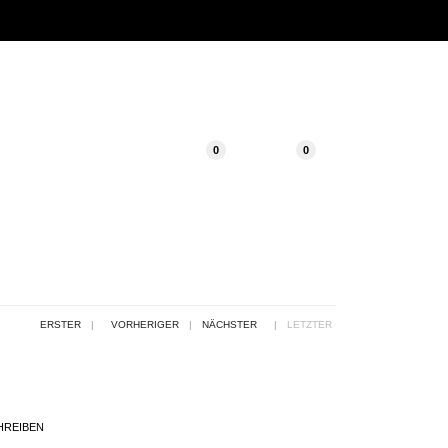
0
0
ERSTER
|
VORHERIGER
|
NÄCHSTER
|
LETZTER
HREIBEN