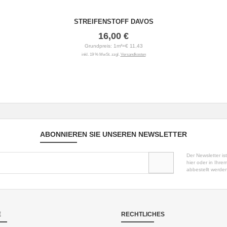
STREIFENSTOFF DAVOS
16,00 €
Grundpreis: 1m²=€ 11,43
inkl. 19 % MwSt. zzgl.
Versandkosten
ABONNIEREN SIE UNSEREN NEWSLETTER
Der Newsletter is
hier oder in Ihr
abbestellt werde
E
RECHTLICHES