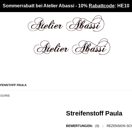
Sommerrabatt bei Atelier Abassi - 10%
Rabattcode
: HE10
IFENSTOFF PAULA
EGORIE
Streifenstoff Paula
BEWERTUNGEN:
(0)
|
REZENSION SC