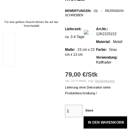
BEWERTUNGEN:
(0)
|
REZENSION
SCHREIBEN
Für eine größere Ansicht klicken Sie auf das
Vorschaubild
Lieferzeit:
Art.Nr.:
12K2225222
ca. 3-4 Tage
Material:
Metall
Maße:
23 cm x 23
Farbe:
Grau
cm x 13 cm
Verwendung:
Raffhalter
79,00 €/Stk
inkl. 19 % MwSt. zzgl.
Versandkosten
Lieferung ohne Dekoration siehe
Produktbeschreibung !
Stück
IN DEN WARENKORB