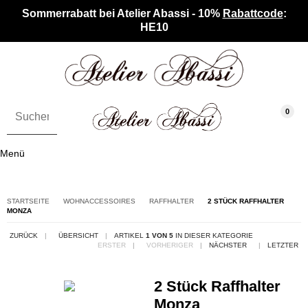
Sommerrabatt bei Atelier Abassi - 10%
Rabattcode
:
HE10
0
Menü
STARTSEITE
WOHNACCESSOIRES
RAFFHALTER
2 STÜCK RAFFHALTER
MONZA
ZURÜCK
|
ÜBERSICHT
|
ARTIKEL
1 VON 5
IN DIESER KATEGORIE
ERSTER
|
VORHERIGER
|
NÄCHSTER
|
LETZTER
2 Stück Raffhalter
Monza