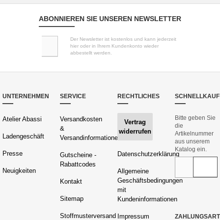
ABONNIEREN SIE UNSEREN NEWSLETTER
Der Newsletter ist kostenlos und kann jederzeit
hier oder in Ihrem Kundenkonto wieder
abbestellt werden.
UNTERNEHMEN
SERVICE
RECHTLICHES
SCHNELLKAUF
Bitte geben Sie
Atelier Abassi
Versandkosten
Vertrag
die
&
widerrufen
Artikelnummer
Ladengeschäft
Versandinformationen
aus unserem
Katalog ein.
Presse
Datenschutzerklärung
Gutscheine -
Rabattcodes
Neuigkeiten
Allgemeine
Geschäftsbedingungen
Kontakt
mit
Sitemap
Kundeninformationen
Stoffmusterversand
Impressum
ZAHLUNGSAR