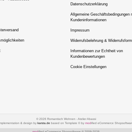
Datenschutzerklärung
Allgemeine Geschäftsbedingungen 
Kundeninformationen
terversand
Impressum
möglichkeiten
Widerrufsbelehrung & Widerrufsform
t
Informationen zur Echtheit von
Kundenbewertungen
Cookie Einstellungen
© 2026 Romantisch Wohnen - Atelier Abassi
implementation & design by
karsta.de
based on Template © by
mod
ified eCommerce Shopsoftwar
mod
ified eCommerce Shopsoftware © 2009-2026