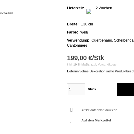
Lieferzeit:
2 Wochen
rschaubild
Breite:
130 cm
Farbe:
weiß
Verwendung:
Querbehang, Scheibengar
Cantonniere
199,00 €/Stk
inkl. 19 % MwSt. zzgl.
Versandkosten
Lieferung ohne Dekoration siehe Produktbesc
Stück
Artikeldatenblatt drucken