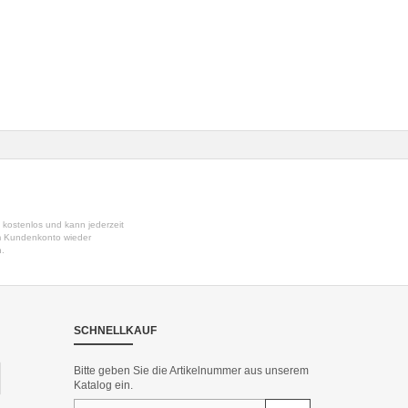
t kostenlos und kann jederzeit
em Kundenkonto wieder
n.
SCHNELLKAUF
Bitte geben Sie die Artikelnummer aus unserem
Katalog ein.