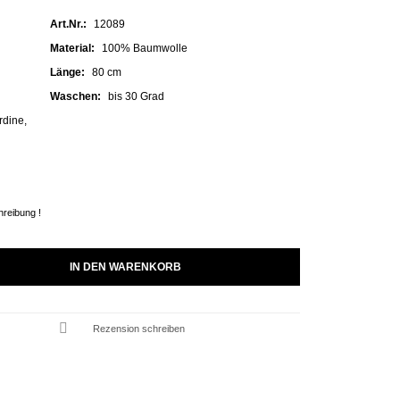
Art.Nr.:
12089
Material:
100% Baumwolle
Länge:
80 cm
Waschen:
bis 30 Grad
dine,
hreibung !
IN DEN WARENKORB
Rezension schreiben