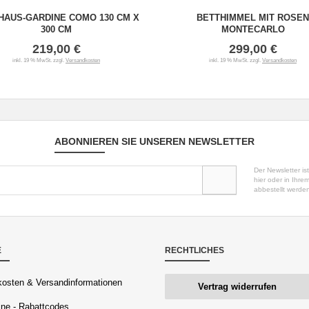
HAUS-GARDINE COMO 130 CM X
BETTHIMMEL MIT ROSEN
300 CM
MONTECARLO
219,00 €
299,00 €
inkl. 19 % MwSt. zzgl.
Versandkosten
inkl. 19 % MwSt. zzgl.
Versandkosten
ABONNIEREN SIE UNSEREN NEWSLETTER
Der Newsletter is
hier oder in Ihr
abbestellt werde
E
RECHTLICHES
osten & Versandinformationen
Vertrag widerrufen
ne - Rabattcodes