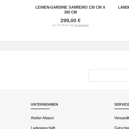
LEINEN-GARDINE SANREMO 130 CM X
LAND
300 CM
299,00 €
inkl. 19 % MwSt. zzgl.
Versandkosten
UNTERNEHMEN
SERVIC
Atelier Abassi
Versandk
Ladengeschäft
Gutschei