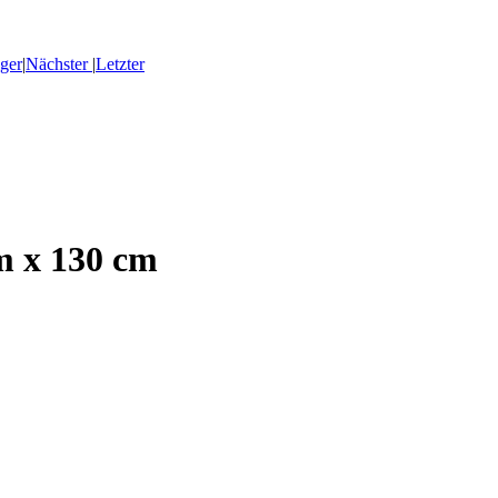
ger
|
Nächster
|
Letzter
m x 130 cm