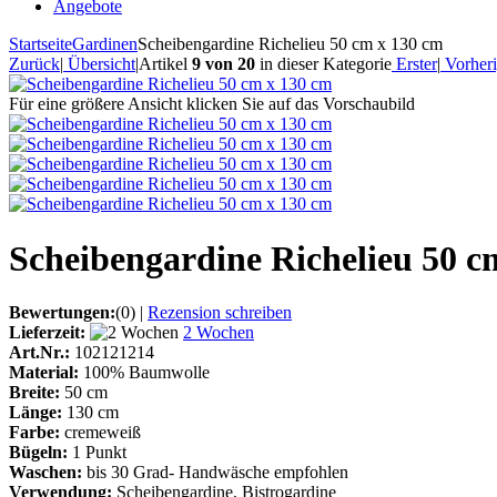
Angebote
Startseite
Gardinen
Scheibengardine Richelieu 50 cm x 130 cm
Zurück
|
Übersicht
|
Artikel
9 von 20
in dieser Kategorie
Erster
|
Vorheri
Für eine größere Ansicht klicken Sie auf das Vorschaubild
Scheibengardine Richelieu 50 c
Bewertungen:
(0)
|
Rezension schreiben
Lieferzeit:
2 Wochen
Art.Nr.:
102121214
Material:
100% Baumwolle
Breite:
50 cm
Länge:
130 cm
Farbe:
cremeweiß
Bügeln:
1 Punkt
Waschen:
bis 30 Grad- Handwäsche empfohlen
Verwendung:
Scheibengardine, Bistrogardine