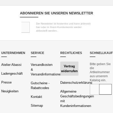
ABONNIEREN SIE UNSEREN NEWSLETTER
Der Newsletter ist kostenlos und kann jederzeit
hier oder in Ihrem Kundenkonto wieder
abbestellt werden.
UNTERNEHMEN
SERVICE
RECHTLICHES
SCHNELLKAUF
Bitte geben Sie
Atelier Abassi
Versandkosten
Vertrag
die
&
widerrufen
Artikelnummer
Ladengeschäft
Versandinformationen
aus unserem
Katalog ein.
Presse
Datenschutzerklärung
Gutscheine -
Rabattcodes
Neuigkeiten
Allgemeine
Geschäftsbedingungen
Kontakt
mit
Sitemap
Kundeninformationen