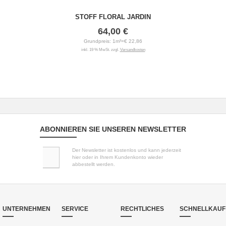
STOFF FLORAL JARDIN
64,00 €
Grundpreis: 1m²=€ 22,86
inkl. 19 % MwSt. zzgl.
Versandkosten
ABONNIEREN SIE UNSEREN NEWSLETTER
Der Newsletter ist kostenlos und kann jederzeit
hier oder in Ihrem Kundenkonto wieder
abbestellt werden.
UNTERNEHMEN
SERVICE
RECHTLICHES
SCHNELLKAUF