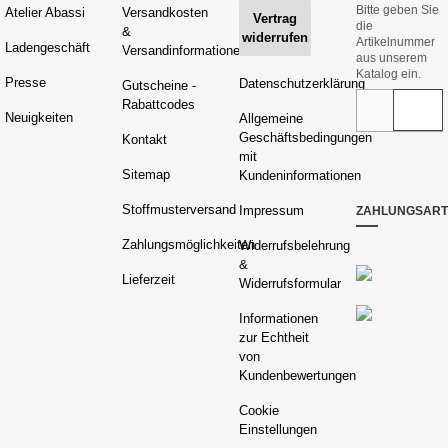
Bitte geben Sie
Atelier Abassi
Versandkosten
Vertrag
die
&
widerrufen
Artikelnummer
Ladengeschäft
Versandinformationen
aus unserem
Katalog ein.
Presse
Datenschutzerklärung
Gutscheine -
Rabattcodes
Neuigkeiten
Allgemeine
Geschäftsbedingungen
Kontakt
mit
Sitemap
Kundeninformationen
Stoffmusterversand
Impressum
ZAHLUNGSAR
Zahlungsmöglichkeiten
Widerrufsbelehrung
&
Lieferzeit
Widerrufsformular
Informationen
zur Echtheit
von
Kundenbewertungen
Cookie
Einstellungen