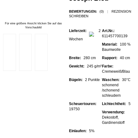
BEWERTUNGEN:
(0)
|
REZENSION
SCHREIBEN
Für eine größere Ansicht klicken Sie auf das
Vorschaubild
Lieferzeit:
2
Art.Nr.:
611457700139
Wochen
Material:
100 %
Baumwolle
Breite:
280 cm
Rapport:
40 cm
Gewicht:
245 g/m²
Farbe:
Cremeweiß/Blau
Bügeln:
2 Punkte
Waschen:
30°C
schonend
/schonend
schleudern
Scheuertouren:
Lichtechtheit:
5
19750
Verwendung:
Dekostoff,
Gardinenstoff
Einlaufen:
5%