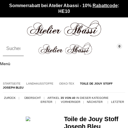
Sommerrabatt bei Atelier Abassi - 10%
Rabattcode
:
HE10
0
Menü
STARTSEITE
LANDHAUSSTOFFE
OEKO-TEX
TOILE DE JOUY STOFF
JOSEPH BLEU
ZURÜCK
|
ÜBERSICHT
|
ARTIKEL
35 VON 40
IN DIESER KATEGORIE
ERSTER
|
VORHERIGER
|
NÄCHSTER
|
LETZTER
Toile de Jouy Stoff
Joseph Bleu