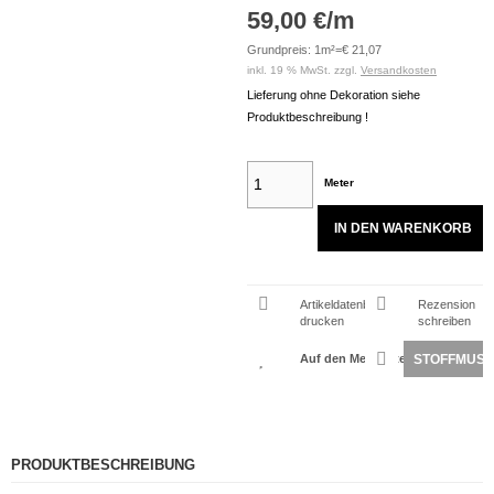
59,00 €/m
Grundpreis: 1m²=€ 21,07
inkl. 19 % MwSt. zzgl.
Versandkosten
Lieferung ohne Dekoration siehe
Produktbeschreibung !
Meter
IN DEN WARENKORB
Artikeldatenblatt
Rezension
drucken
schreiben
STOFFMUST
PRODUKTBESCHREIBUNG