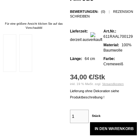
BEWERTUNGEN:
(0)
|
REZENSION
SCHREIBEN
Für eine größere Ansicht klicken Sie auf das
Vorschaubild
Lieferzeit:
Art.Nr.:
611RAAL700129
derzeit ausverkauft
Material:
100%
Baumwolle
Länge:
64 cm
Farbe:
Cremeweiß
34,00 €/Stk
inkl. 19 % MwSt. zzgl.
Versandkosten
Lieferung ohne Dekoration siehe
Produktbeschreibung !
Stück
IN DEN WARENKORB