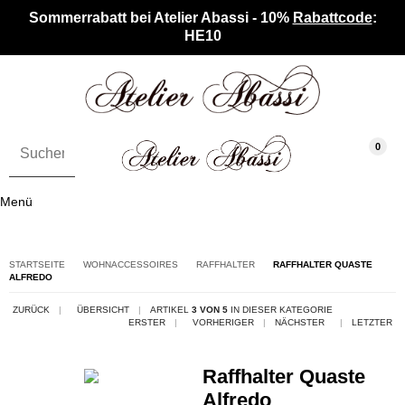
Sommerrabatt bei Atelier Abassi - 10%
Rabattcode
:
HE10
0
Menü
STARTSEITE
WOHNACCESSOIRES
RAFFHALTER
RAFFHALTER QUASTE
ALFREDO
ZURÜCK
|
ÜBERSICHT
|
ARTIKEL
3 VON 5
IN DIESER KATEGORIE
ERSTER
|
VORHERIGER
|
NÄCHSTER
|
LETZTER
Raffhalter Quaste
Alfredo