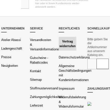
hier oder in Ihrem Kundenkonto wieder
abbestellt werden.
UNTERNEHMEN
SERVICE
RECHTLICHES
SCHNELLKAUF
Bitte geben Sie
Atelier Abassi
Versandkosten
Vertrag
die
&
widerrufen
Artikelnummer
Ladengeschäft
Versandinformationen
aus unserem
Katalog ein.
Presse
Datenschutzerklärung
Gutscheine -
Rabattcodes
Neuigkeiten
Allgemeine
Geschäftsbedingungen
Kontakt
mit
Sitemap
Kundeninformationen
Stoffmusterversand
Impressum
ZAHLUNGSAR
Zahlungsmöglichkeiten
Widerrufsbelehrung
&
Lieferzeit
Widerrufsformular