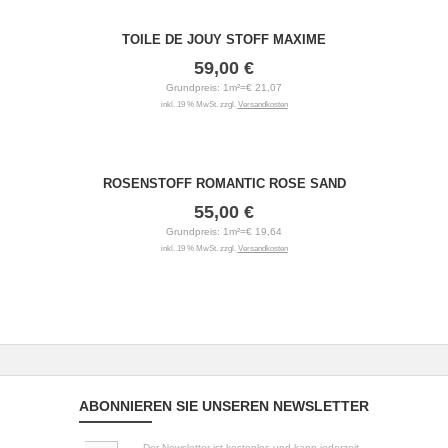
TOILE DE JOUY STOFF MAXIME
59,00 €
Grundpreis: 1m²=€ 21,07
inkl. 19 % MwSt. zzgl.
Versandkosten
ROSENSTOFF ROMANTIC ROSE SAND
55,00 €
Grundpreis: 1m²=€ 19,64
inkl. 19 % MwSt. zzgl.
Versandkosten
ABONNIEREN SIE UNSEREN NEWSLETTER
Der Newsletter ist kostenlos und kann jederzeit