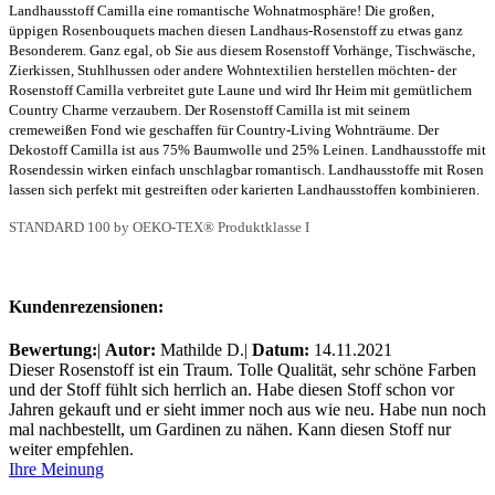
Landhausstoff Camilla eine romantische Wohnatmosphäre! Die großen,
üppigen Rosenbouquets machen diesen Landhaus-Rosenstoff zu etwas ganz
Besonderem. Ganz egal, ob Sie aus diesem Rosenstoff Vorhänge, Tischwäsche,
Zierkissen, Stuhlhussen oder andere Wohntextilien herstellen möchten- der
Rosenstoff Camilla verbreitet gute Laune und wird Ihr Heim mit gemütlichem
Country Charme verzaubern. Der Rosenstoff Camilla ist mit seinem
cremeweißen Fond wie geschaffen für Country-Living Wohnträume. Der
Dekostoff Camilla ist aus 75% Baumwolle und 25% Leinen. Landhausstoffe mit
Rosendessin wirken einfach unschlagbar romantisch. Landhausstoffe mit Rosen
lassen sich perfekt mit gestreiften oder karierten Landhausstoffen kombinieren.
STANDARD 100 by OEKO-TEX® Produktklasse I
Kundenrezensionen:
Bewertung:
|
Autor:
Mathilde D.
|
Datum:
14.11.2021
Dieser Rosenstoff ist ein Traum. Tolle Qualität, sehr schöne Farben
und der Stoff fühlt sich herrlich an. Habe diesen Stoff schon vor
Jahren gekauft und er sieht immer noch aus wie neu. Habe nun noch
mal nachbestellt, um Gardinen zu nähen. Kann diesen Stoff nur
weiter empfehlen.
Ihre Meinung