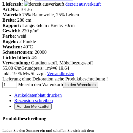
Lieferzeit:
derzeit ausverkauft
Art.Nr.:
10136
Material:
75% Baumwolle, 25% Leinen
Breite:
280 cm
Rapport:
Länge: 64cm / Breite: 70cm
Gewicht:
220 g/m²
Farbe:
weiß
Bügeln:
2 Punkte
Waschen:
40°C
Scheuertouren:
20000
Lichtechtheit:
4/5
Verwendung:
Gardinenstoff, Möbelbezugsstoff
55,00 €/m
Grundpreis: 1m²=€ 19,64
inkl. 19 % MwSt. zzgl.
Versandkosten
Lieferung ohne Dekoration siehe Produktbeschreibung !
Meter
In den Warenkorb
In den Warenkorb
Artikeldatenblatt drucken
Rezension schreiben
Produktbeschreibung
Laden Sie den Sommer ein und schaffen Sie sich mit dem