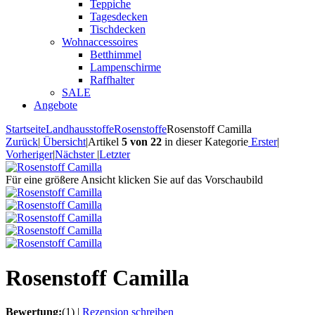
Teppiche
Tagesdecken
Tischdecken
Wohnaccessoires
Betthimmel
Lampenschirme
Raffhalter
SALE
Angebote
Startseite
Landhausstoffe
Rosenstoffe
Rosenstoff Camilla
Zurück
|
Übersicht
|
Artikel
5 von 22
in dieser Kategorie
Erster
|
Vorheriger
|
Nächster
|
Letzter
Für eine größere Ansicht klicken Sie auf das Vorschaubild
Rosenstoff Camilla
Bewertung:
(1)
|
Rezension schreiben