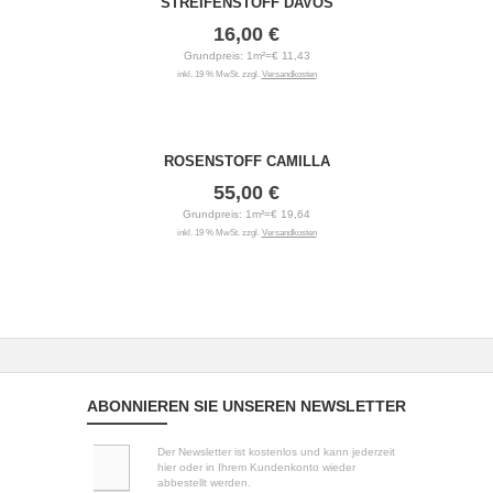
STREIFENSTOFF DAVOS
16,00 €
Grundpreis: 1m²=€ 11,43
inkl. 19 % MwSt. zzgl.
Versandkosten
ROSENSTOFF CAMILLA
55,00 €
Grundpreis: 1m²=€ 19,64
inkl. 19 % MwSt. zzgl.
Versandkosten
ABONNIEREN SIE UNSEREN NEWSLETTER
Der Newsletter ist kostenlos und kann jederzeit
hier oder in Ihrem Kundenkonto wieder
abbestellt werden.