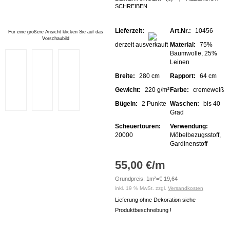
SCHREIBEN
Lieferzeit:
Art.Nr.:
10456
Für eine größere Ansicht klicken Sie auf das
Vorschaubild
derzeit ausverkauft
Material:
75%
Baumwolle, 25%
Leinen
Breite:
280 cm
Rapport:
64 cm
Gewicht:
220 g/m²
Farbe:
cremeweiß
Bügeln:
2 Punkte
Waschen:
bis 40
Grad
Scheuertouren:
Verwendung:
20000
Möbelbezugsstoff,
Gardinenstoff
55,00 €/m
Grundpreis: 1m²=€ 19,64
inkl. 19 % MwSt. zzgl.
Versandkosten
Lieferung ohne Dekoration siehe
Produktbeschreibung !