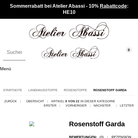
Sommerrabatt bei Atelier Abassi - 10%
Rabattcode
:
HE10
0
Menü
STARTSEITE
LANDHAUSSTOFFE
ROSENSTOFFE
ROSENSTOFF GARDA
ZURÜCK
|
ÜBERSICHT
|
ARTIKEL
8 VON 22
IN DIESER KATEGORIE
ERSTER
|
VORHERIGER
|
NÄCHSTER
|
LETZTER
Rosenstoff Garda
BEWERTUNGEN:
(0)
|
REZENSION