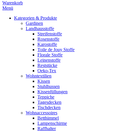
Warenkorb
Menü
Kategorien & Produkte
Gardinen
Landhausstoffe
Streifenstoffe
Rosenstoffe
Karostoffe
Toile de Jouy Stoffe
Florale Stoffe
Leinenstoffe
Reststücke
Oeko-Tex
Wohntextilien
Kissen
Stuhlhussen
Kissenfüllungen
Teppiche
Tagesdecken
Tischdecken
Wohnaccessoires
Betthimmel
Lampenschirme
Raffhalter