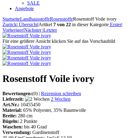
SALE
Angebote
Startseite
Landhausstoffe
Rosenstoffe
Rosenstoff Voile ivory
Zurück
|
Übersicht
|
Artikel
7 von 22
in dieser Kategorie
Erster
|
Vorheriger
|
Nächster
|
Letzter
Für eine größere Ansicht klicken Sie auf das Vorschaubild
Rosenstoff Voile ivory
Bewertungen:
(0)
|
Rezension schreiben
Lieferzeit:
2 Wochen
Art.Nr.:
10455450
Material:
65% Polyester, 35% Baumwolle
Breite:
280 cm
Bügeln:
2 Punkte
Waschen:
bis 40 Grad
Verwendung:
Gardinenstoff
35,00 €/m
Grundpreis: 1m²=€ 12,50